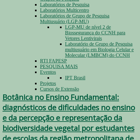
Laboratórios de Pesquisa
Laboratórios Multicentro
Laboratórios de Grupo de Pesquisa
Multiusuário (LGP-MU)
LGP-MU de nível 2 de
Biossegurança do CCNH para
Vetores Lentivirais
Laboratório de Grupo de Pesquisa
multiusuário em Biologia Celular e
Molecular (LMBCM) do CCNH
RTI FAPESP
PESQUISA MAIS
Eventos
IPT Brasil
Projetos
Cursos de Extensão
Botânica no Ensino Fundamental:
diagnósticos de dificuldades no ensino
e da percepção e representação da
biodiversidade vegetal por estudantes
de escolas da região metropolitana de