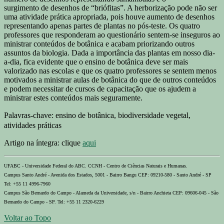
surgimento de desenhos de “briófitas”. A herborização pode não ser
uma atividade prática apropriada, pois houve aumento de desenhos
representando apenas partes de plantas no pós-teste. Os quatro
professores que responderam ao questionário sentem-se inseguros ao
ministrar conteúdos de botânica e acabam priorizando outros
assuntos da biologia. Dada a importância das plantas em nosso dia-
a-dia, fica evidente que o ensino de botânica deve ser mais
valorizado nas escolas e que os quatro professores se sentem menos
motivados a ministrar aulas de botânica do que de outros conteúdos
e podem necessitar de cursos de capacitação que os ajudem a
ministrar estes conteúdos mais seguramente.
Palavras-chave:
ensino de botânica, biodiversidade vegetal,
atividades
práticas
Artigo na íntegra: clique
aqui
UFABC - Universidade Federal do ABC. CCNH - Centro de Ciências Naturais e Humanas.
Campus Santo André - Avenida dos Estados, 5001 - Bairro Bangu CEP: 09210-580 - Santo André - SP
Tel: +55 11 4996-7960
Campus São Bernardo do Campo - Alameda da Universidade, s/n - Bairro Anchieta CEP: 09606-045 - São
Bernardo do Campo - SP. Tel: +55 11 2320-6229
Voltar ao Topo