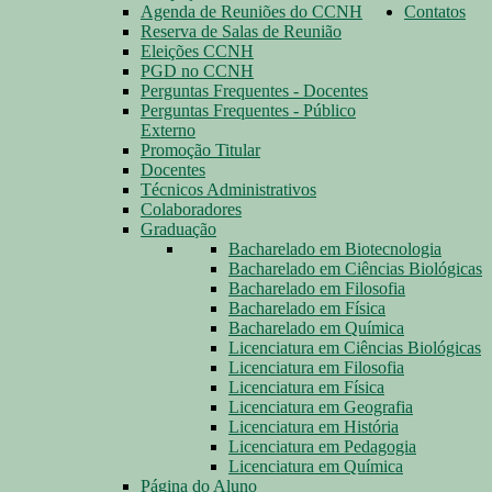
Agenda de Reuniões do CCNH
Contatos
Reserva de Salas de Reunião
Eleições CCNH
PGD no CCNH
Perguntas Frequentes - Docentes
Perguntas Frequentes - Público
Externo
Promoção Titular
Docentes
Técnicos Administrativos
Colaboradores
Graduação
Bacharelado em Biotecnologia
Bacharelado em Ciências Biológicas
Bacharelado em Filosofia
Bacharelado em Física
Bacharelado em Química
Licenciatura em Ciências Biológicas
Licenciatura em Filosofia
Licenciatura em Física
Licenciatura em Geografia
Licenciatura em História
Licenciatura em Pedagogia
Licenciatura em Química
Página do Aluno