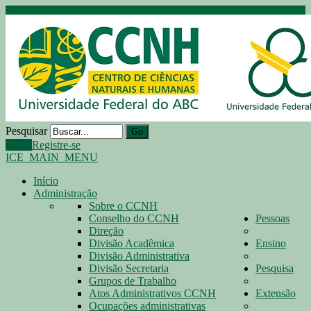
Pesquisar
Go
Login
Registre-se
ICE_MAIN_MENU
Início
Administração
Sobre o CCNH
Conselho do CCNH
Pessoas
Direção
Divisão Acadêmica
Ensino
Divisão Administrativa
Divisão Secretaria
Pesquisa
Grupos de Trabalho
Atos Administrativos CCNH
Extensão
Ocupações administrativas