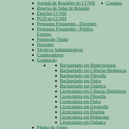
Agenda de Reuniões do CCNH
Contatos
Reserva de Salas de Reunião
Eleições CCNH
PGD no CCNH
Perguntas Frequentes - Docentes
Perguntas Frequentes - Público
Externo
Promoção Titular
Docentes
Técnicos Administrativos
Colaboradores
Graduação
Bacharelado em Biotecnologia
Bacharelado em Ciências Biológicas
Bacharelado em Filosofia
Bacharelado em Física
Bacharelado em Química
Licenciatura em Ciências Biológicas
Licenciatura em Filosofia
Licenciatura em Física
Licenciatura em Geografia
Licenciatura em História
Licenciatura em Pedagogia
Licenciatura em Química
Página do Aluno