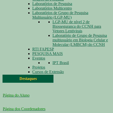
Laboratórios de Pesquisa
Laboratórios Multicentro
Laboratórios de Grupo de Pesquisa
Multiusuário (LGP-MU)
LGP-MU de nível 2 de
Biossegurança do CCNH para
Vetores Lentivirais
Laboratório de Grupo de Pesquisa
multiusuário em Biologia Celular e
Molecular (LMBCM) do CCNH
RTI FAPESP
PESQUISA MAIS
Eventos
IPT Brasil
Projetos
Cursos de Extensão
Destaques
Página do Aluno
Página dos Coordenadores