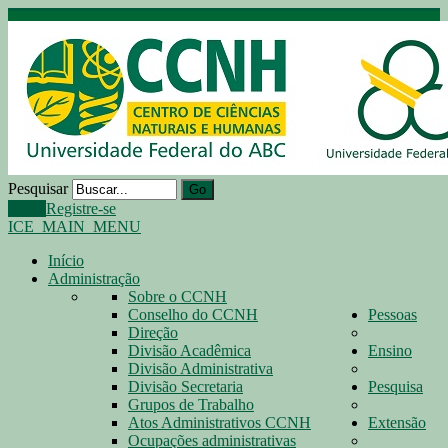
Pesquisar
Go
Login
Registre-se
ICE_MAIN_MENU
Início
Administração
Sobre o CCNH
Conselho do CCNH
Pessoas
Direção
Divisão Acadêmica
Ensino
Divisão Administrativa
Divisão Secretaria
Pesquisa
Grupos de Trabalho
Atos Administrativos CCNH
Extensão
Ocupações administrativas