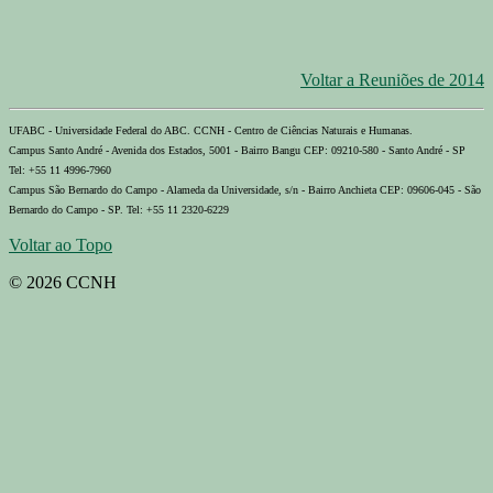
Voltar a Reuniões de 2014
UFABC - Universidade Federal do ABC. CCNH - Centro de Ciências Naturais e Humanas.
Campus Santo André - Avenida dos Estados, 5001 - Bairro Bangu CEP: 09210-580 - Santo André - SP
Tel: +55 11 4996-7960
Campus São Bernardo do Campo - Alameda da Universidade, s/n - Bairro Anchieta CEP: 09606-045 - São
Bernardo do Campo - SP. Tel: +55 11 2320-6229
Voltar ao Topo
© 2026 CCNH