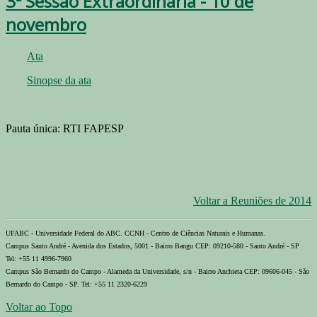
3ª Sessão Extraordinária - 10 de
novembro
Ata
Sinopse da ata
Pauta única: RTI FAPESP
Voltar a Reuniões de 2014
UFABC - Universidade Federal do ABC. CCNH - Centro de Ciências Naturais e Humanas.
Campus Santo André - Avenida dos Estados, 5001 - Bairro Bangu CEP: 09210-580 - Santo André - SP
Tel: +55 11 4996-7960
Campus São Bernardo do Campo - Alameda da Universidade, s/n - Bairro Anchieta CEP: 09606-045 - São
Bernardo do Campo - SP. Tel: +55 11 2320-6229
Voltar ao Topo