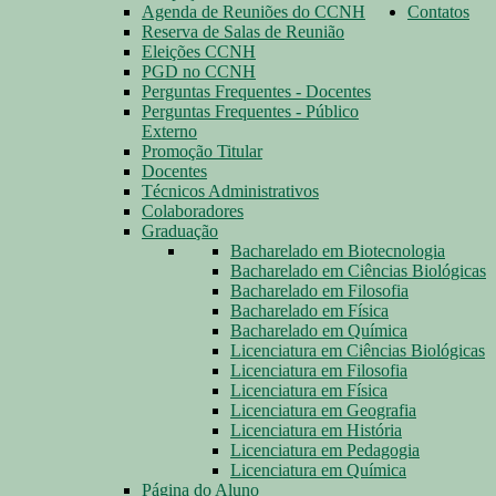
Agenda de Reuniões do CCNH
Contatos
Reserva de Salas de Reunião
Eleições CCNH
PGD no CCNH
Perguntas Frequentes - Docentes
Perguntas Frequentes - Público
Externo
Promoção Titular
Docentes
Técnicos Administrativos
Colaboradores
Graduação
Bacharelado em Biotecnologia
Bacharelado em Ciências Biológicas
Bacharelado em Filosofia
Bacharelado em Física
Bacharelado em Química
Licenciatura em Ciências Biológicas
Licenciatura em Filosofia
Licenciatura em Física
Licenciatura em Geografia
Licenciatura em História
Licenciatura em Pedagogia
Licenciatura em Química
Página do Aluno