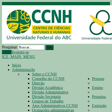
Pesquisar
Go
Login
Registre-se
ICE_MAIN_MENU
Início
Administração
Sobre o CCNH
Conselho do CCNH
Pessoas
Direção
Divisão Acadêmica
Ensino
Divisão Administrativa
Divisão Secretaria
Pesquisa
Grupos de Trabalho
Atos Administrativos CCNH
Extensão
Ocupações administrativas