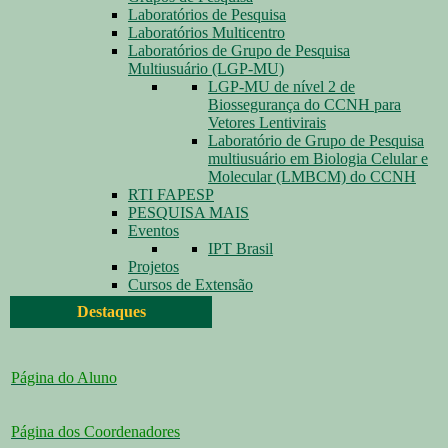
Laboratórios de Pesquisa
Laboratórios Multicentro
Laboratórios de Grupo de Pesquisa
Multiusuário (LGP-MU)
LGP-MU de nível 2 de
Biossegurança do CCNH para
Vetores Lentivirais
Laboratório de Grupo de Pesquisa
multiusuário em Biologia Celular e
Molecular (LMBCM) do CCNH
RTI FAPESP
PESQUISA MAIS
Eventos
IPT Brasil
Projetos
Cursos de Extensão
Destaques
Página do Aluno
Página dos Coordenadores