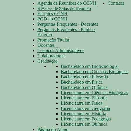
Agenda de Reuniões do CCNH
Contatos
Reserva de Salas de Reunião
Eleições CCNH
PGD no CCNH
Perguntas Frequentes - Docentes
Perguntas Frequentes - Público
Externo
Promoção Titular
Docentes
Técnicos Administrativos
Colaboradores
Graduação
Bacharelado em Biotecnologia
Bacharelado em Ciências Biológicas
Bacharelado em Filosofia
Bacharelado em Física
Bacharelado em Química
Licenciatura em Ciências Biológicas
Licenciatura em Filosofia
Licenciatura em Física
Licenciatura em Geografia
Licenciatura em História
Licenciatura em Pedagogia
Licenciatura em Química
Página do Aluno