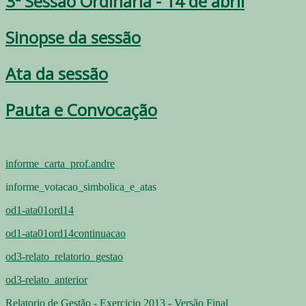
3ª Sessão Ordinária - 14 de abril
Sinopse da sessão
Ata da sessão
Pauta e Convocação
informe_carta_prof.andre
informe_votacao_simbolica_e_atas
od1-ata01ord14
od1-ata01ord14continuacao
od3-relato_relatorio_gestao
od3-relato_anterior
Relatorio de Gestão - Exercicio 2013 - Versão Final