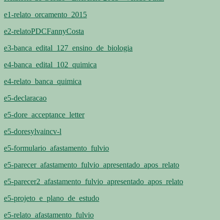
e1-relato_orcamento_2015
e2-relatoPDCFannyCosta
e3-banca_edital_127_ensino_de_biologia
e4-banca_edital_102_quimica
e4-relato_banca_quimica
e5-declaracao
e5-dore_acceptance_letter
e5-doresylvaincv-l
e5-formulario_afastamento_fulvio
e5-parecer_afastamento_fulvio_apresentado_apos_relato
e5-parecer2_afastamento_fulvio_apresentado_apos_relato
e5-projeto_e_plano_de_estudo
e5-relato_afastamento_fulvio