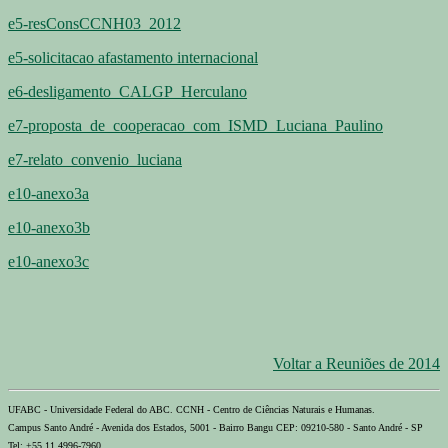
e5-resConsCCNH03_2012
e5-solicitacao afastamento internacional
e6-desligamento_CALGP_Herculano
e7-proposta_de_cooperacao_com_ISMD_Luciana_Paulino
e7-relato_convenio_luciana
e10-anexo3a
e10-anexo3b
e10-anexo3c
Voltar a Reuniões de 2014
UFABC - Universidade Federal do ABC. CCNH - Centro de Ciências Naturais e Humanas.
Campus Santo André - Avenida dos Estados, 5001 - Bairro Bangu CEP: 09210-580 - Santo André - SP
Tel: +55 11 4996-7960