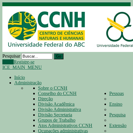
Pesquisar
Go
Login
Registre-se
ICE_MAIN_MENU
Início
Administração
Sobre o CCNH
Conselho do CCNH
Pessoas
Direção
Divisão Acadêmica
Ensino
Divisão Administrativa
Divisão Secretaria
Pesquisa
Grupos de Trabalho
Atos Administrativos CCNH
Extensão
Ocupações administrativas