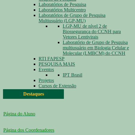
Laboratórios de Pesquisa
Laboratórios Multicentro
Laboratórios de Grupo de Pesquisa
Multiusuário (LGP-MU)
LGP-MU de nível 2 de
Biossegurança do CCNH para
Vetores Lentivirais
Laboratório de Grupo de Pesquisa
multiusuário em Biologia Celular e
Molecular (LMBCM) do CCNH
RTI FAPESP
PESQUISA MAIS
Eventos
IPT Brasil
Projetos
Cursos de Extensão
Destaques
Página do Aluno
Página dos Coordenadores