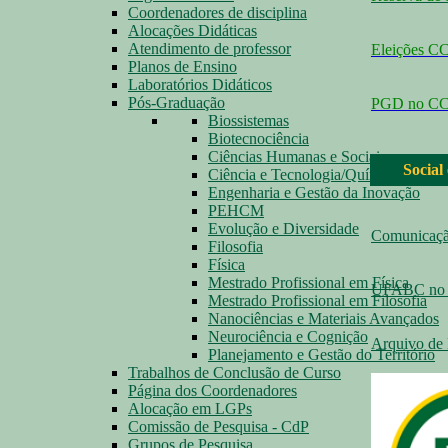
Coordenadores de disciplina
Alocações Didáticas
Atendimento de professor
Eleições 
Planos de Ensino
Laboratórios Didáticos
Pós-Graduação
PGD no C
Biossistemas
Biotecnociência
Ciências Humanas e Sociais
Social
Ciência e Tecnologia/Química
Engenharia e Gestão da Inovação
PEHCM
Evolução e Diversidade
Comunicaç
Filosofia
Física
Mestrado Profissional em Física
UFABC no 
Mestrado Profissional em Filosofia
Nanociências e Materiais Avançados
Neurociência e Cognição
Arquivo de 
Planejamento e Gestão do Território
Trabalhos de Conclusão de Curso
Página dos Coordenadores
Alocação em LGPs
Comissão de Pesquisa - CdP
Grupos de Pesquisa