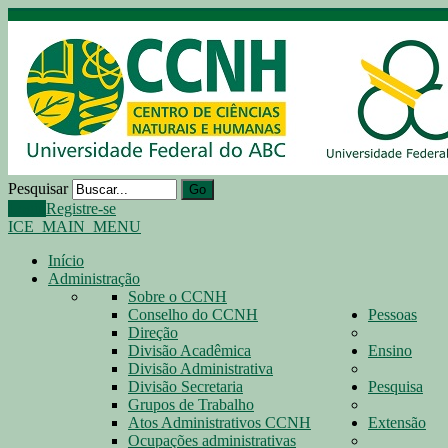
Pesquisar
Go
Login
Registre-se
ICE_MAIN_MENU
Início
Administração
Sobre o CCNH
Conselho do CCNH
Pessoas
Direção
Divisão Acadêmica
Ensino
Divisão Administrativa
Divisão Secretaria
Pesquisa
Grupos de Trabalho
Atos Administrativos CCNH
Extensão
Ocupações administrativas