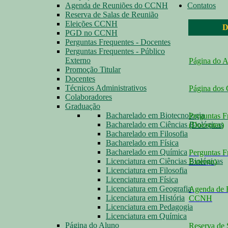
Agenda de Reuniões do CCNH
Contatos
Reserva de Salas de Reunião
Eleições CCNH
D
PGD no CCNH
Perguntas Frequentes - Docentes
Perguntas Frequentes - Público
Externo
Página do 
Promoção Titular
Docentes
Técnicos Administrativos
Página dos
Colaboradores
Graduação
Bacharelado em Biotecnologia
Perguntas F
Bacharelado em Ciências Biológicas
(Docentes
)
Bacharelado em Filosofia
Bacharelado em Física
Bacharelado em Química
Perguntas F
Licenciatura em Ciências Biológicas
Externo
)
Licenciatura em Filosofia
Licenciatura em Física
Licenciatura em Geografia
Agenda de 
Licenciatura em História
CCNH
Licenciatura em Pedagogia
Licenciatura em Química
Página do Aluno
Reserva de 