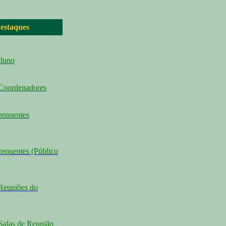
estaques
Aluno
 Coordenadores
requentes
requentes (Público
Reuniões do
Salas de Reunião