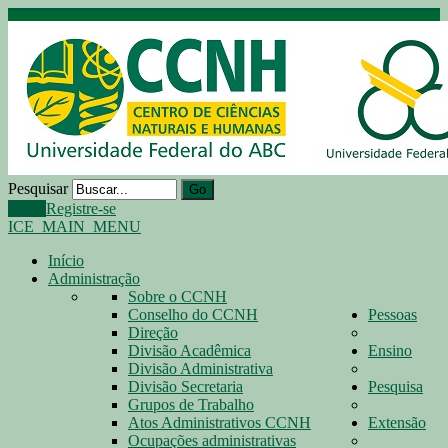
Pesquisar
Go
Login
Registre-se
ICE_MAIN_MENU
Início
Administração
Sobre o CCNH
Conselho do CCNH
Pessoas
Direção
Divisão Acadêmica
Ensino
Divisão Administrativa
Divisão Secretaria
Pesquisa
Grupos de Trabalho
Atos Administrativos CCNH
Extensão
Ocupações administrativas