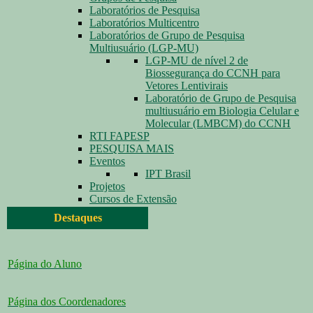
Laboratórios de Pesquisa
Laboratórios Multicentro
Laboratórios de Grupo de Pesquisa
Multiusuário (LGP-MU)
LGP-MU de nível 2 de
Biossegurança do CCNH para
Vetores Lentivirais
Laboratório de Grupo de Pesquisa
multiusuário em Biologia Celular e
Molecular (LMBCM) do CCNH
RTI FAPESP
PESQUISA MAIS
Eventos
IPT Brasil
Projetos
Cursos de Extensão
Destaques
Página do Aluno
Página dos Coordenadores