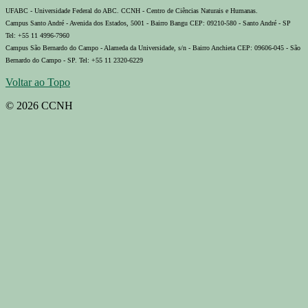
UFABC - Universidade Federal do ABC. CCNH - Centro de Ciências Naturais e Humanas.
Campus Santo André - Avenida dos Estados, 5001 - Bairro Bangu CEP: 09210-580 - Santo André - SP
Tel: +55 11 4996-7960
Campus São Bernardo do Campo - Alameda da Universidade, s/n - Bairro Anchieta CEP: 09606-045 - São
Bernardo do Campo - SP. Tel: +55 11 2320-6229
Voltar ao Topo
© 2026 CCNH