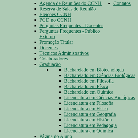
Agenda de Reuniões do CCNH
Contatos
Reserva de Salas de Reunião
Eleições CCNH
PGD no CCNH
Perguntas Frequentes - Docentes
Perguntas Frequentes - Público
Externo
Promoção Titular
Docentes
Técnicos Administrativos
Colaboradores
Graduação
Bacharelado em Biotecnologia
Bacharelado em Ciências Biológicas
Bacharelado em Filosofia
Bacharelado em Física
Bacharelado em Química
Licenciatura em Ciências Biológicas
Licenciatura em Filosofia
Licenciatura em Física
Licenciatura em Geografia
Licenciatura em História
Licenciatura em Pedagogia
Licenciatura em Química
Página do Aluno