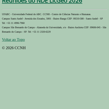
Reuniões do NDE LicGeo 2026
UFABC - Universidade Federal do ABC. CCNH - Centro de Ciências Naturais e Humanas.
Campus Santo André - Avenida dos Estados, 5001 - Bairro Bangu CEP: 09210-580 - Santo André - SP
Tel: +55 11 4996-7960
Campus São Bernardo do Campo - Alameda da Universidade, s/n - Bairro Anchieta CEP: 09606-045 - São
Bernardo do Campo - SP. Tel: +55 11 2320-6229
Voltar ao Topo
© 2026 CCNH