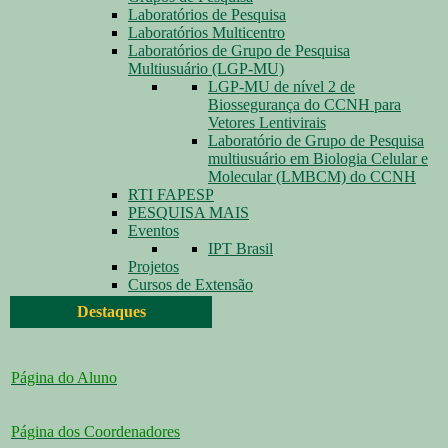
Laboratórios de Pesquisa
Laboratórios Multicentro
Laboratórios de Grupo de Pesquisa
Multiusuário (LGP-MU)
LGP-MU de nível 2 de
Biossegurança do CCNH para
Vetores Lentivirais
Laboratório de Grupo de Pesquisa
multiusuário em Biologia Celular e
Molecular (LMBCM) do CCNH
RTI FAPESP
PESQUISA MAIS
Eventos
IPT Brasil
Projetos
Cursos de Extensão
Destaques
Página do Aluno
Página dos Coordenadores