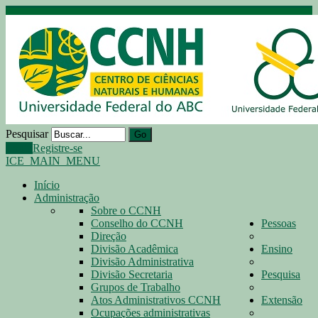
Pesquisar
Go
Login
Registre-se
ICE_MAIN_MENU
Início
Administração
Sobre o CCNH
Conselho do CCNH
Pessoas
Direção
Divisão Acadêmica
Ensino
Divisão Administrativa
Divisão Secretaria
Pesquisa
Grupos de Trabalho
Atos Administrativos CCNH
Extensão
Ocupações administrativas