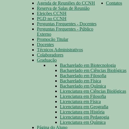
Agenda de Reuniões do CCNH
Contatos
Reserva de Salas de Reunião
Eleições CCNH
PGD no CCNH
Perguntas Frequentes - Docentes
Perguntas Frequentes - Público
Externo
Promoção Titular
Docentes
Técnicos Administrativos
Colaboradores
Graduação
Bacharelado em Biotecnologia
Bacharelado em Ciências Biológicas
Bacharelado em Filosofia
Bacharelado em Física
Bacharelado em Química
Licenciatura em Ciências Biológicas
Licenciatura em Filosofia
Licenciatura em Física
Licenciatura em Geografia
Licenciatura em História
Licenciatura em Pedagogia
Licenciatura em Química
Página do Aluno