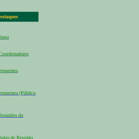
estaques
Aluno
 Coordenadores
requentes
requentes (Público
Reuniões do
Salas de Reunião