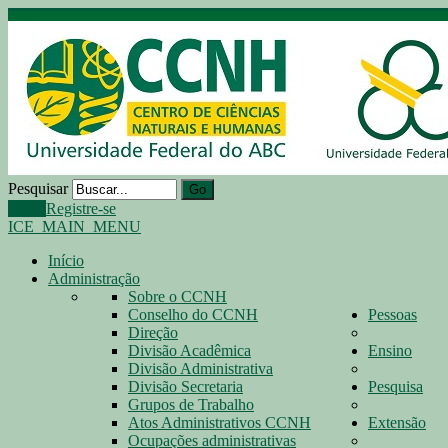
Pesquisar
Go
Login
Registre-se
ICE_MAIN_MENU
Início
Administração
Sobre o CCNH
Conselho do CCNH
Pessoas
Direção
Divisão Acadêmica
Ensino
Divisão Administrativa
Divisão Secretaria
Pesquisa
Grupos de Trabalho
Atos Administrativos CCNH
Extensão
Ocupações administrativas