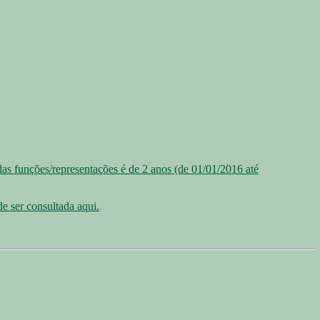
 funções/representações é de 2 anos (de 01/01/2016 até
e ser consultada aqui.