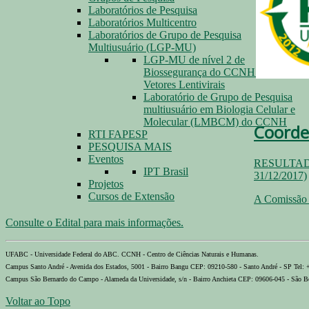
Laboratórios de Pesquisa
Laboratórios Multicentro
Laboratórios de Grupo de Pesquisa
Multiusuário (LGP-MU)
LGP-MU de nível 2 de
Biossegurança do CCNH para
Vetores Lentivirais
Laboratório de Grupo de Pesquisa
multiusuário em Biologia Celular e
Molecular (LMBCM) do CCNH
Coorde
RTI FAPESP
PESQUISA MAIS
Eventos
RESULTADO F
IPT Brasil
31/12/2017)
Projetos
Cursos de Extensão
A Comissão E
Consulte o Edital para mais informações.
UFABC - Universidade Federal do ABC. CCNH - Centro de Ciências Naturais e Humanas.
Campus Santo André - Avenida dos Estados, 5001 - Bairro Bangu CEP: 09210-580 - Santo André - SP Tel:
Campus São Bernardo do Campo - Alameda da Universidade, s/n - Bairro Anchieta CEP: 09606-045 - São B
Voltar ao Topo