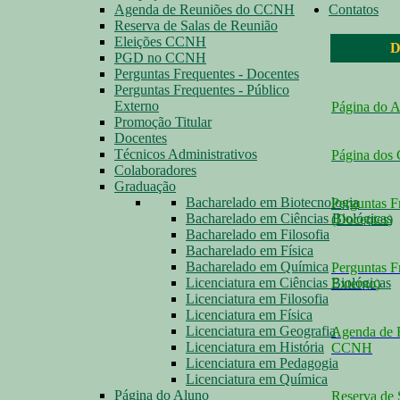
Agenda de Reuniões do CCNH
Contatos
Reserva de Salas de Reunião
Eleições CCNH
D
PGD no CCNH
Perguntas Frequentes - Docentes
Perguntas Frequentes - Público
Externo
Página do 
Promoção Titular
Docentes
Técnicos Administrativos
Página dos
Colaboradores
Graduação
Bacharelado em Biotecnologia
Perguntas F
Bacharelado em Ciências Biológicas
(Docentes
)
Bacharelado em Filosofia
Bacharelado em Física
Bacharelado em Química
Perguntas F
Licenciatura em Ciências Biológicas
Externo
)
Licenciatura em Filosofia
Licenciatura em Física
Licenciatura em Geografia
Agenda de 
Licenciatura em História
CCNH
Licenciatura em Pedagogia
Licenciatura em Química
Página do Aluno
Reserva de 