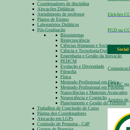
Coordenadores de disciplina
Alocações Didáticas
Atendimento de professor
Eleições 
Planos de Ensino
Laboratórios Didáticos
Pós-Graduação
PGD no C
Biossistemas
Biotecnociência
Ciências Humanas e Sociais
Social
Ciência e Tecnologia/Química
Engenharia e Gestão da Inovação
PEHCM
Evolução e Diversidade
Comunicaç
Filosofia
Física
Mestrado Profissional em Física
UFABC no 
Mestrado Profissional em Filosofia
Nanociências e Materiais Avançados
Neurociência e Cognição
Arquivo de 
Planejamento e Gestão do Território
Trabalhos de Conclusão de Curso
Página dos Coordenadores
Alocação em LGPs
Comissão de Pesquisa - CdP
Grupos de Pesquisa