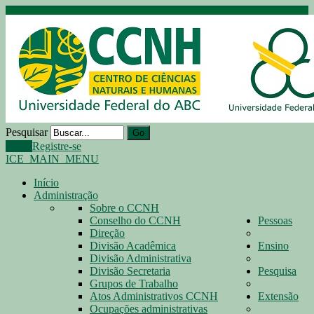
Pesquisar
Go
Login
Registre-se
ICE_MAIN_MENU
Início
Administração
Sobre o CCNH
Conselho do CCNH
Pessoas
Direção
Divisão Acadêmica
Ensino
Divisão Administrativa
Divisão Secretaria
Pesquisa
Grupos de Trabalho
Atos Administrativos CCNH
Extensão
Ocupações administrativas