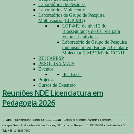
Laboratórios de Pesquisa
Laboratórios Multicentro
Laboratórios de Grupo de Pesquisa
Multiusuário (LGP-MU)
LGP-MU de nível 2 de
Biossegurança do CCNH para
Vetores Lentivirais
Laboratório de Grupo de Pesquisa
multiusuário em Biologia Celular e
Molecular (LMBCM) do CCNH
RTI FAPESP
PESQUISA MAIS
Eventos
IPT Brasil
Projetos
Cursos de Extensão
Reuniões NDE Licenciatura em
Pedagogia 2026
UFABC - Universidade Federal do ABC. CCNH - Centro de Ciências Naturais e Humanas.
Campus Santo André - Avenida dos Estados, 5001 - Bairro Bangu CEP: 09210-580 - Santo André - SP
Tel: +55 11 4996-7960