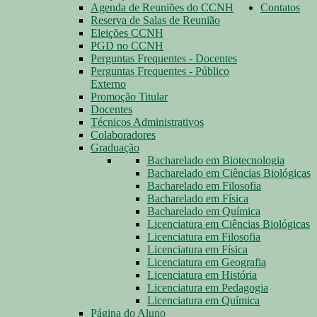
Agenda de Reuniões do CCNH
Contatos
Reserva de Salas de Reunião
Eleições CCNH
PGD no CCNH
Perguntas Frequentes - Docentes
Perguntas Frequentes - Público
Externo
Promoção Titular
Docentes
Técnicos Administrativos
Colaboradores
Graduação
Bacharelado em Biotecnologia
Bacharelado em Ciências Biológicas
Bacharelado em Filosofia
Bacharelado em Física
Bacharelado em Química
Licenciatura em Ciências Biológicas
Licenciatura em Filosofia
Licenciatura em Física
Licenciatura em Geografia
Licenciatura em História
Licenciatura em Pedagogia
Licenciatura em Química
Página do Aluno