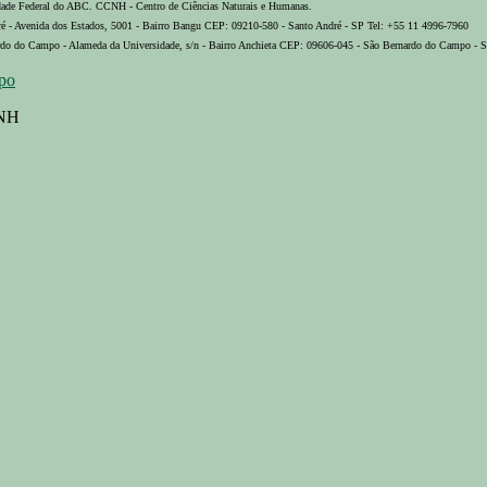
ade Federal do ABC. CCNH - Centro de Ciências Naturais e Humanas.
 - Avenida dos Estados, 5001 - Bairro Bangu CEP: 09210-580 - Santo André - SP Tel: +55 11 4996-7960
o do Campo - Alameda da Universidade, s/n - Bairro Anchieta CEP: 09606-045 - São Bernardo do Campo - S
opo
CNH