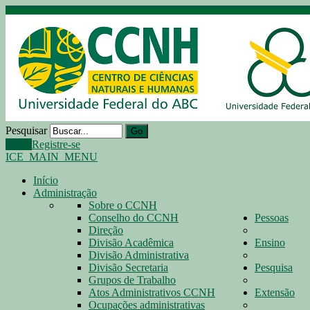
Pesquisar
Go
Login
Registre-se
ICE_MAIN_MENU
Início
Administração
Sobre o CCNH
Conselho do CCNH
Pessoas
Direção
Divisão Acadêmica
Ensino
Divisão Administrativa
Divisão Secretaria
Pesquisa
Grupos de Trabalho
Atos Administrativos CCNH
Extensão
Ocupações administrativas