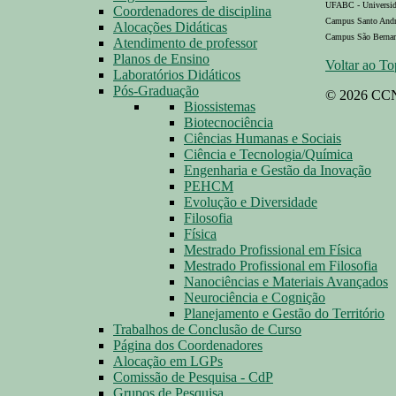
UFABC - Universid
Coordenadores de disciplina
Campus Santo André
Alocações Didáticas
Campus São Bernard
Atendimento de professor
Planos de Ensino
Voltar ao T
Laboratórios Didáticos
Pós-Graduação
© 2026 C
Biossistemas
Biotecnociência
Ciências Humanas e Sociais
Ciência e Tecnologia/Química
Engenharia e Gestão da Inovação
PEHCM
Evolução e Diversidade
Filosofia
Física
Mestrado Profissional em Física
Mestrado Profissional em Filosofia
Nanociências e Materiais Avançados
Neurociência e Cognição
Planejamento e Gestão do Território
Trabalhos de Conclusão de Curso
Página dos Coordenadores
Alocação em LGPs
Comissão de Pesquisa - CdP
Grupos de Pesquisa