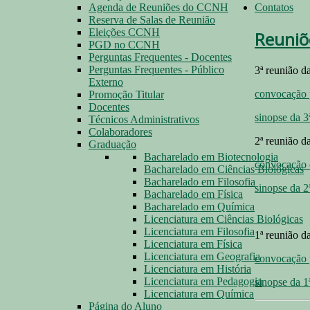
Agenda de Reuniões do CCNH
Contatos
Reserva de Salas de Reunião
Eleições CCNH
Reuniõ
PGD no CCNH
Perguntas Frequentes - Docentes
Perguntas Frequentes - Público
3ª reunião d
Externo
convocação 
Promoção Titular
Docentes
sinopse da 3
Técnicos Administrativos
Colaboradores
2ª reunião d
Graduação
Bacharelado em Biotecnologia
convocação 
Bacharelado em Ciências Biológicas
Bacharelado em Filosofia
sinopse da 2
Bacharelado em Física
Bacharelado em Química
Licenciatura em Ciências Biológicas
Licenciatura em Filosofia
1ª reunião d
Licenciatura em Física
Licenciatura em Geografia
convocação 
Licenciatura em História
Licenciatura em Pedagogia
sinopse da 1
Licenciatura em Química
Página do Aluno